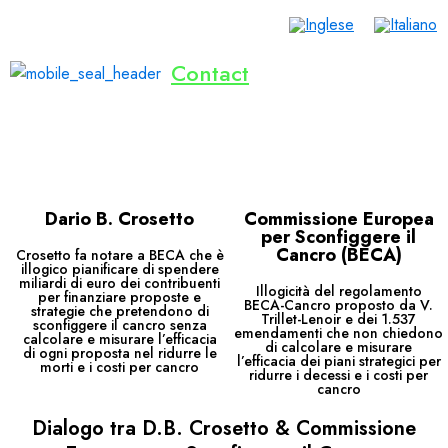
Contact
Home
Vite Salvate
Dialogo
Invenzioni
Pubblicazioni
Eventi
Dona Ora
Italiano
Dario B. Crosetto
Commissione Europea
per Sconfiggere il
Cancro (BECA)
Crosetto fa notare a BECA che è
illogico pianificare di spendere
miliardi di euro dei contribuenti
Illogicità del regolamento
per finanziare proposte e
BECA-Cancro proposto da V.
strategie che pretendono di
Trillet-Lenoir e dei 1.537
sconfiggere il cancro senza
emendamenti che non chiedono
calcolare e misurare l’efficacia
di calcolare e misurare
di ogni proposta nel ridurre le
l’efficacia dei piani strategici per
morti e i costi per cancro
ridurre i decessi e i costi per
cancro
Dialogo tra D.B. Crosetto & Commissione