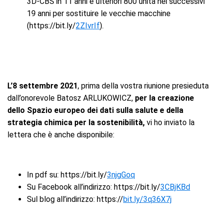
3D-CBS in 11 anni e ulteriori 800 unità nei successivi
19 anni per sostituire le vecchie macchine
(https://bit.ly/
2ZIvrIf
).
L’8 settembre 2021
, prima della vostra riunione presieduta
dall’onorevole Batosz ARLUKOWICZ,
per la creazione
dello Spazio europeo dei dati sulla salute e della
strategia chimica per la sostenibilità,
vi ho inviato la
lettera che è anche disponibile:
In pdf su: https://bit.ly/
3njgGoq
Su Facebook all’indirizzo: https://bit.ly/
3CBjKBd
Sul blog all’indirizzo: https://
bit.ly/3q36X7j