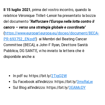
Il 15 luglio 2021
, prima del vostro incontro, quando la
relatrice Véronique Trillet-Lenoir ha presentato la bozza
del documento “
Rafforzare l’Europa nella lotta contro il
cancro – verso una strategia globale e coordinata
”
(
https://www.europarl.europa.eu/doceo/document/BECA-
PR-693752_EN.pdf
)
ai Membri del Beating Cancer
Committee (BECA), a John-F Ryan, Direttore Sanità
Pubblica, DG SANTE, vi ho inviato la lettera che è
disponibile anche a:
In pdf su: https://bit.ly/
2TigQ2W
Su Facebook all’indirizzo: https://bit.ly/
3mxRaLw
Sul Blog all’indirizzo: https://bit.ly/
3EAMcDY