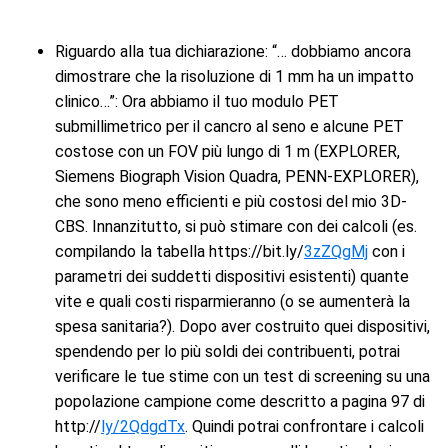
Riguardo alla tua dichiarazione: “… dobbiamo ancora
dimostrare che la risoluzione di 1 mm ha un impatto
clinico…”: Ora abbiamo il tuo modulo PET
submillimetrico per il cancro al seno e alcune PET
costose con un FOV più lungo di 1 m (EXPLORER,
Siemens Biograph Vision Quadra, PENN-EXPLORER),
che sono meno efficienti e più costosi del mio 3D-
CBS. Innanzitutto, si può stimare con dei calcoli (es.
compilando la tabella https://bit.ly/
3zZQgMj
con i
parametri dei suddetti dispositivi esistenti) quante
vite e quali costi risparmieranno (o se aumenterà la
spesa sanitaria?). Dopo aver costruito quei dispositivi,
spendendo per lo più soldi dei contribuenti, potrai
verificare le tue stime con un test di screening su una
popolazione campione come descritto a pagina 97 di
http://
ly/2QdgdTx
. Quindi potrai confrontare i calcoli