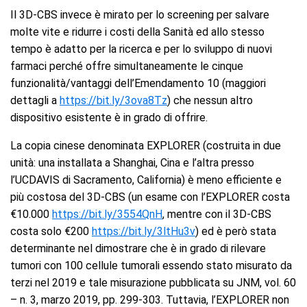
Il 3D-CBS invece è mirato per lo screening per salvare
molte vite e ridurre i costi della Sanità ed allo stesso
tempo è adatto per la ricerca e per lo sviluppo di nuovi
farmaci perché offre simultaneamente le cinque
funzionalità/vantaggi dell’Emendamento 10 (maggiori
dettagli a
https://bit.ly/3ova8Tz
) che nessun altro
dispositivo esistente è in grado di offrire.
La copia cinese denominata EXPLORER (costruita in due
unità: una installata a Shanghai, Cina e l’altra presso
l’UCDAVIS di Sacramento, California) è meno efficiente e
più costosa del 3D-CBS (un esame con l’EXPLORER costa
€10.000
https://bit.ly/3554QnH
, mentre con il 3D-CBS
costa solo €200
https://bit.ly/3ltHu3v
) ed è però stata
determinante nel dimostrare che è in grado di rilevare
tumori con 100 cellule tumorali essendo stato misurato da
terzi nel 2019 e tale misurazione pubblicata su JNM, vol. 60
– n. 3, marzo 2019, pp. 299-303. Tuttavia, l’EXPLORER non