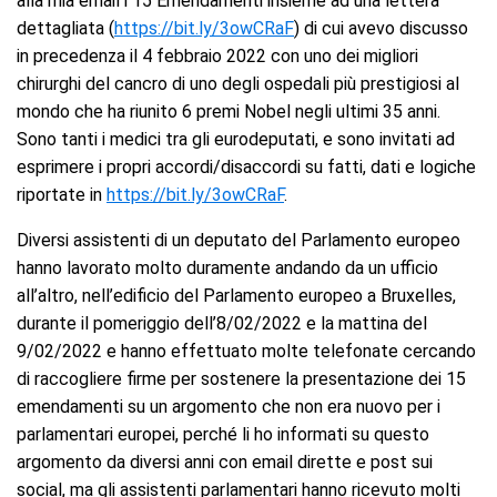
alla mia email i 15 Emendamenti insieme ad una lettera
dettagliata (
https://bit.ly/3owCRaF
) di cui avevo discusso
in precedenza il 4 febbraio 2022 con uno dei migliori
chirurghi del cancro di uno degli ospedali più prestigiosi al
mondo che ha riunito 6 premi Nobel negli ultimi 35 anni.
Sono tanti i medici tra gli eurodeputati, e sono invitati ad
esprimere i propri accordi/disaccordi su fatti, dati e logiche
riportate in
https://bit.ly/3owCRaF
.
Diversi assistenti di un deputato del Parlamento europeo
hanno lavorato molto duramente andando da un ufficio
all’altro, nell’edificio del Parlamento europeo a Bruxelles,
durante il pomeriggio dell’8/02/2022 e la mattina del
9/02/2022 e hanno effettuato molte telefonate cercando
di raccogliere firme per sostenere la presentazione dei 15
emendamenti su un argomento che non era nuovo per i
parlamentari europei, perché li ho informati su questo
argomento da diversi anni con email dirette e post sui
social, ma gli assistenti parlamentari hanno ricevuto molti