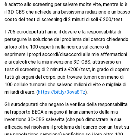
è adatto allo screening per salvare molte vite, mentre lo è
il 3D-CBS che richiede una bassissima radiazione e un basso
costo del test di screening di 2 minuti di soli € 200/test.
I 705 eurodeputati hanno il dovere e la responsabilità di
perseguire la soluzione del problema del cancro chiedendo
ai loro oltre 100 esperti nella ricerca sul cancro di
esprimere i propri accordi/disaccordi alle mie affermazioni
e ai calcoli che la mia invenzione 3D-CBS, attraverso un
test di screening di 2 minuti a €200/test, in grado di coprire
tutti gli organi del corpo, può trovare tumori con meno di
100 cellule tumorali che salvano milioni di vite e migliaia di
miliardi di euro. (
https://bit.ly/3ova8Tz
).
Gli eurodeputati che negano la verifica della responsabilità
nel rapporto BECA e negano il finanziamento della mia
invenzione 3D-CBS salvavita (che può dimostrare la sua
efficacia nel risolvere il problema del cancro con un test su
una popolazione campione) verifichino se i loro oltre 100