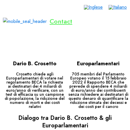
Contact
Home
Vite Salvate
Dialogo
Invenzioni
Pubblicazioni
Eventi
Dona Ora
Italiano
Dario B. Crosetto
Europarlamentari
Crosetto chiede agli
705 membri del Parlamento
Europarlamentari di votare nel
Europeo votano il 15 febbraio
regolamento BECA la richiesta
2022 il Rapporto BECA che
ai destinatari dei 4 miliardi di
prevede di spendere 4 miliardi
euro/anno di verificare, con un
di euro/anno dei contribuenti
test di efficacia su un campione
senza richiedere ai destinatari di
di popolazione, la riduzione del
questo denaro di quantificare la
numero di morti e dei costi
riduzione stimata dei decessi e
relativi
dei costi per il cancro
Dialogo tra Dario B. Crosetto & gli
Europarlamentari