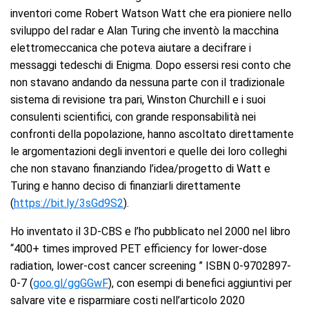
inventori come Robert Watson Watt che era pioniere nello
sviluppo del radar e Alan Turing che inventò la macchina
elettromeccanica che poteva aiutare a decifrare i
messaggi tedeschi di Enigma. Dopo essersi resi conto che
non stavano andando da nessuna parte con il tradizionale
sistema di revisione tra pari, Winston Churchill e i suoi
consulenti scientifici, con grande responsabilità nei
confronti della popolazione, hanno ascoltato direttamente
le argomentazioni degli inventori e quelle dei loro colleghi
che non stavano finanziando l’idea/progetto di Watt e
Turing e hanno deciso di finanziarli direttamente
(
https://bit.ly/3sGd9S2
).
Ho inventato il 3D-CBS e l’ho pubblicato nel 2000 nel libro
“400+ times improved PET efficiency for lower-dose
radiation, lower-cost cancer screening ” ISBN 0-9702897-
0-7 (
goo.gl/ggGGwF
), con esempi di benefici aggiuntivi per
salvare vite e risparmiare costi nell’articolo 2020