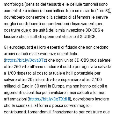
morfologia (densità dei tessuti) e le cellule tumorali sono
aumentate a milioni (alcuni millimetri) o un miliardo (1 cm3)],
dovrebbero consentire alla scienza di affermarsi e servire
meglio i contribuenti concedendomi i finanziamenti per
costruire due o tre unità della mia invenzione 3D-CBS e
lasciare che i risultati sperimentali siano il GIUDICE.
Gli eurodeputati e i loro esperti di fiducia che non credono
ai miei calcoli e alle evidenze scientifiche
(
https://bit.ly/3ova8Tz
) che ogni unità 3D-CBS può salvare
oltre 260 vite all’anno e ridurre il costo per ogni vita salvata
a 1/80 rispetto al costo attuale e ha il potenziale per
salvare oltre 20 milioni di vite e risparmiare oltre 2.100
miliardi di Euro in 30 anni in Europa, ma non hanno calcoli e
argomenti scientifici per invalidare i miei calcoli e le mie
affermazioni (
https://bit.ly/3gTXdHl
), dovrebbero lasciare
che la scienza si affermi e possa servire meglio i
contribuenti, fornendomi il finanziamento per costruire due