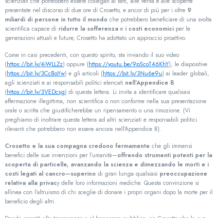
scienziati che potrebbero essere collegati ai fatti, alle verità e alle scoperte
presentate nel discorso di due ore di Crosetto, e ancor di più per i oltre
9
miliardi di persone in tutto il mondo
che potrebbero beneficiare di una svolta
scientifica capace di
ridurre la sofferenza
e
i costi economici
per le
generazioni attuali e future, Crosetto ha adottato un approccio proattivo.
Come in casi precedenti, con questo spirito, sta inviando il suo video
(
https://bit.ly/4iWLLZz
) oppure (
https://youtu.be/9pScoT46KhY
), le diapositive
(
https://bit.ly/3CcBqYw
) e gli articoli (
https://bit.ly/3Nu6e9u
) ai leader globali,
agli scienziati e ai responsabili politici elencati
nell’Appendice B
(
https://bit.ly/3VEDcsg
) di questa lettera. Li invita a identificare qualsiasi
affermazione illegittima, non scientifica o non conforme nella sua presentazione
orale o scritta che giustificherebbe un ripensamento o una rimozione. (Vi
preghiamo di inoltrare questa lettera ad altri scienziati e responsabili politici
rilevanti che potrebbero non essere ancora nell’Appendice B).
Crosetto e la sua compagna credono fermamente
che gli immensi
benefici delle sue invenzioni per l’umanità—
offrendo strumenti potenti per la
scoperta di particelle, avanzando la scienza e dimezzando le morti e i
costi legati al cancro—superino
di gran lunga qualsiasi
preoccupazione
relativa alla privac
y delle loro informazioni mediche. Questa convinzione si
allinea con l’altruismo di chi sceglie di donare i propri organi dopo la morte per il
beneficio degli altri.