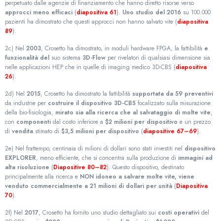
perpetuato dalle agenzie di finanziamento che hanno diretto risorse verso
approcci meno efficaci
(
diapositiva 61
).
Uno studio del 2016
su 100.000
pazienti ha dimostrato che questi approcci non hanno salvato vite (
diapositiva
89
).
2c) Nel
2003
, Crosetto ha dimostrato, in moduli hardware FPGA, la fattibilità
e
funzionalità del
suo sistema
3D-Flow
per rivelatori di qualsiasi dimensione sia
nelle applicazioni HEP che in quelle di imaging medico 3D-CBS (
diapositiva
26
).
2d) Nel
2015
, Crosetto ha dimostrato la fattibilità
supportata da 59 preventivi
da industrie per
costruire il dispositivo 3D-CBS
focalizzato sulla misurazione
della bio-fisiologia,
mirato sia alla ricerca che al salvataggio di molte vite
,
con
componenti
dal costo inferiore a
$2 milioni per dispositivo
e un prezzo
di
vendita
stimato di
$3,5 milioni per dispositivo
(
diapositive 67–69
).
2e) Nel frattempo, centinaia di milioni di dollari sono stati investiti nel
dispositivo
EXPLORER
, meno efficiente, che si concentra sulla produzione di
immagini ad
alta risoluzione
(
Diapositive 80–82
). Questo dispositivo, destinato
principalmente alla ricerca e
NON idoneo a salvare molte vite, viene
venduto commercialmente a 21 milioni di dollari per unità
(
Diapositiva
70
).
2f) Nel
2017
, Crosetto ha fornito uno studio dettagliato sui
costi operativi
del