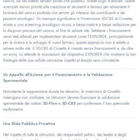
cancro, sia nei sistemi sanitari privati che pubblici, ricade sugli scienziati. Questi
scienziati danno priorità alla creazione di strumenti e farmaci per alimentare il
business del cancro piuttosto che servire gli interessi dei contribuenti e dei
pazienti oncologici. Un esempio significativo è l’invenzione 3D-CBS di Crosetto,
mirata a uno screening oncologico sicuro, a basso costo e a bassa radiazione per
la diagnosi precoce del cancro, al fine di salvare vite. Sebbene i finanziamenti
siano stati allocati per implementare strumenti come l’EXPLORER, principalmente
per la ricerca e lo sviluppo di nuovi farmaci, questo approccio non è adatto a
salvare molte vite. Il 3D-CBS di Crosetto è rimasto senza finanziamenti e, da oltre
un anno, lui attende le misurazioni dal dispositivo EXPLORER che mostrano la bio-
fisiologia delle sue cellule cancerose rispetto al tessuto sano circostante.
Un Appello all’Azione per il Finanziamento e la Validazione
Sperimentale
Nonostante la soppressione durata tre decenni, le invenzioni di Crosetto
rimangono non confutate. Le istituzioni devono finanziare la validazione
sperimentale dei sistemi
3D-Flow
e
3D-CBS
per confermare il loro potenziale
trasformativo.
Una Sfida Pubblica Proattiva
Nel rispetto di tutte le istituzioni, dei responsabili politici, dei leader e degli