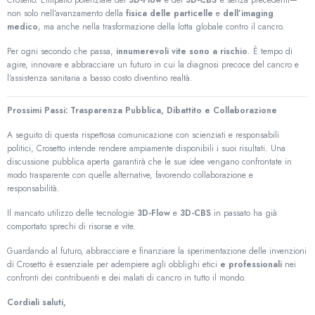
Crosetto. L’impatto potenziale del
3D-Flow
e del
3D-CBS
è senza precedenti—
non solo nell’avanzamento della
fisica delle particelle
e
dell’imaging
medico
, ma anche nella trasformazione della lotta globale contro il cancro.
Per ogni secondo che passa,
innumerevoli vite sono a rischio
. È tempo di
agire, innovare e abbracciare un futuro in cui la diagnosi precoce del cancro e
l’assistenza sanitaria a basso costo diventino realtà.
Prossimi Passi: Trasparenza Pubblica, Dibattito e Collaborazione
A seguito di questa rispettosa comunicazione con scienziati e responsabili
politici, Crosetto intende rendere ampiamente disponibili i suoi risultati. Una
discussione pubblica aperta garantirà che le sue idee vengano confrontate in
modo trasparente con quelle alternative, favorendo collaborazione e
responsabilità.
Il mancato utilizzo delle tecnologie
3D-Flow
e
3D-CBS
in passato ha già
comportato sprechi di risorse e vite.
Guardando al futuro, abbracciare e finanziare la sperimentazione delle invenzioni
di Crosetto è essenziale per adempiere agli obblighi etici
e professionali
nei
confronti dei contribuenti e dei malati di cancro in tutto il mondo.
Cordiali saluti,