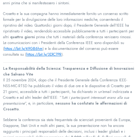
anni prima che si manifestassero i sintomi.
Crosetto e la sua compagna hanno immediatamente fornito un consenso scritto
formale per la divulgazione delle loro informazioni mediche, consentendo il
ripristino del video. Quattordici giorni dopo, il Presidente Generale dell’IEEE ha
ripristinato il video, rendendolo accessibile pubblicamente a tutti i partecipanti per
altri
quattro giorni
prima che tutti i materiali della conferenza venissero rimossi.
Le comunicazioni con i Presidenti della Conferenza IEEE sono disponibili su
(
https://bit.ly/49GB6hm
) e la documentazione del consenso può essere
consultata su (
https://bit.ly/3DlC7PR
).
La Responsabilità della Scienza: Trasparenza e Diffusione di Innovazioni
che Salvano Vite
Il 25 novembre 2024, dopo che il Presidente Generale della Conferenza IEEE-
NSS-MIC-RTSD ha pubblicato il video di due ore e le diapositive di Crosetto per
21 giorni, accessibile a tutti i partecipanti, ha dichiarato in un’email indirizzata a
Crosetto e ad altri leader dell’IEEE: “
Tutti i partecipanti interessati erano alla sua
presentazione
“, e, in particolare,
nessuno ha confutato le affermazioni di
Crosetto
.
Sebbene la conferenza sia stata frequentata da scienziati provenienti da Europa,
Giappone, Stati Uniti e molti altri paesi, la sua presentazione non ha ancora
raggiunto i principali responsabili delle decisioni, inclusi i leader globali e i