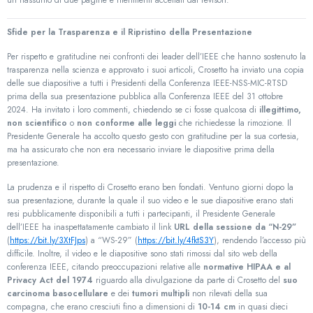
un riassunto di due pagine e riferimenti accettati dai revisori.
Sfide per la Trasparenza e il Ripristino della Presentazione
Per rispetto e gratitudine nei confronti dei leader dell’IEEE che hanno sostenuto la
trasparenza nella scienza e approvato i suoi articoli, Crosetto ha inviato una copia
delle sue diapositive a tutti i Presidenti della Conferenza IEEE-NSS-MIC-RTSD
prima della sua presentazione pubblica alla Conferenza IEEE del 31 ottobre
2024. Ha invitato i loro commenti, chiedendo se ci fosse qualcosa di
illegittimo,
non scientifico
o
non conforme alle leggi
che richiedesse la rimozione. Il
Presidente Generale ha accolto questo gesto con gratitudine per la sua cortesia,
ma ha assicurato che non era necessario inviare le diapositive prima della
presentazione.
La prudenza e il rispetto di Crosetto erano ben fondati. Ventuno giorni dopo la
sua presentazione, durante la quale il suo video e le sue diapositive erano stati
resi pubblicamente disponibili a tutti i partecipanti, il Presidente Generale
dell’IEEE ha inaspettatamente cambiato il link
URL della sessione da “N-29”
(
https://bit.ly/3XtFJps
) a “WS-29” (
https://bit.ly/4fktS3Y
), rendendo l’accesso più
difficile. Inoltre, il video e le diapositive sono stati rimossi dal sito web della
conferenza IEEE, citando preoccupazioni relative alle
normative HIPAA e al
Privacy Act del 1974
riguardo alla divulgazione da parte di Crosetto del
suo
carcinoma basocellulare
e dei
tumori multipli
non rilevati della sua
compagna, che erano cresciuti fino a dimensioni di
10-14 cm
in quasi dieci