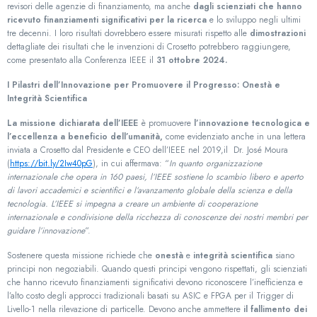
revisori delle agenzie di finanziamento, ma anche
dagli scienziati che hanno
ricevuto finanziamenti significativi per la ricerca
e lo sviluppo negli ultimi
tre decenni. I loro risultati dovrebbero essere misurati rispetto alle
dimostrazioni
dettagliate dei risultati che le invenzioni di Crosetto potrebbero raggiungere,
come presentato alla Conferenza IEEE il
31 ottobre 2024.
I Pilastri dell’Innovazione per Promuovere il Progresso: Onestà e
Integrità Scientifica
La missione dichiarata dell’IEEE
è promuovere
l’innovazione tecnologica e
l’eccellenza a beneficio dell’umanità,
come evidenziato anche in una lettera
inviata a Crosetto dal Presidente e CEO dell’IEEE nel 2019,il Dr. José Moura
(
https://bit.ly/2Iw40pG
), in cui affermava: “
In quanto organizzazione
internazionale che opera in 160 paesi, l’IEEE sostiene lo scambio libero e aperto
di lavori accademici e scientifici e l’avanzamento globale della scienza e della
tecnologia. L’IEEE si impegna a creare un ambiente di cooperazione
internazionale e condivisione della ricchezza di conoscenze dei nostri membri per
guidare l’innovazione
“.
Sostenere questa missione richiede che
onestà
e
integrità scientifica
siano
principi non negoziabili. Quando questi principi vengono rispettati, gli scienziati
che hanno ricevuto finanziamenti significativi devono riconoscere l’inefficienza e
l’alto costo degli approcci tradizionali basati su ASIC e FPGA per il Trigger di
Livello-1 nella rilevazione di particelle. Devono anche ammettere
il fallimento dei