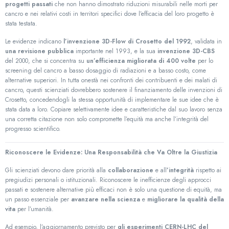
progetti passati
che non hanno dimostrato riduzioni misurabili nelle morti per
cancro e nei relativi costi in territori specifici dove l’efficacia del loro progetto è
stata testata.
Le evidenze indicano
l’invenzione 3D-Flow di Crosetto del 1992
, validata in
una revisione pubblica
importante nel 1993, e la sua
invenzione 3D-CBS
del 2000, che si concentra su
un’efficienza migliorata di 400 volte
per lo
screening del cancro a basso dosaggio di radiazioni e a basso costo, come
alternative superiori. In tutta onestà nei confronti dei contribuenti e dei malati di
cancro, questi scienziati dovrebbero sostenere il finanziamento delle invenzioni di
Crosetto, concedendogli la stessa opportunità di implementare le sue idee che è
stata data a loro. Copiare selettivamente idee e caratteristiche dal suo lavoro senza
una corretta citazione non solo compromette l’equità ma anche l’integrità del
progresso scientifico.
Riconoscere le Evidenze: Una Responsabilità che Va Oltre la Giustizia
Gli scienziati devono dare priorità alla
collaborazione
e all
’integrità
rispetto ai
pregiudizi personali o istituzionali. Riconoscere le inefficienze degli approcci
passati e sostenere alternative più efficaci non è solo una questione di equità, ma
un passo essenziale per
avanzare nella scienza
e
migliorare la qualità della
vita
per l’umanità.
Ad esempio, l’aggiornamento previsto per
gli esperimenti CERN-LHC del