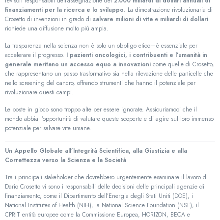
revisori responsabili dell’assegnazione dei
2.000 miliardi di dollari annuali di
finanziamenti per la ricerca e lo sviluppo
. La dimostrazione rivoluzionaria di
Crosetto di invenzioni in grado di
salvare milioni di vite
e
miliardi di dollari
richiede una diffusione molto più ampia.
La trasparenza nella scienza non è solo un obbligo etico—è essenziale per
accelerare il progresso.
I pazienti oncologici, i contribuenti e l’umanità in
generale meritano un accesso equo a innovazioni
come quelle di Crosetto,
che rappresentano un passo trasformativo sia nella rilevazione delle particelle che
nello screening del cancro, offrendo strumenti che hanno il potenziale per
rivoluzionare questi campi.
Le poste in gioco sono troppo alte per essere ignorate. Assicuriamoci che il
mondo abbia l’opportunità di valutare queste scoperte e di agire sul loro immenso
potenziale per salvare vite umane.
Un Appello Globale all’Integrità Scientifica, alla Giustizia e alla
Correttezza verso la Scienza e la Società
Tra i principali stakeholder che dovrebbero urgentemente esaminare il lavoro di
Dario Crosetto vi sono i responsabili delle decisioni delle principali agenzie di
finanziamento, come il Dipartimento dell’Energia degli Stati Uniti (DOE), i
National Institutes of Health (NIH), la National Science Foundation (NSF), il
CPRIT entità europee come la Commissione Europea, HORIZON, BECA e