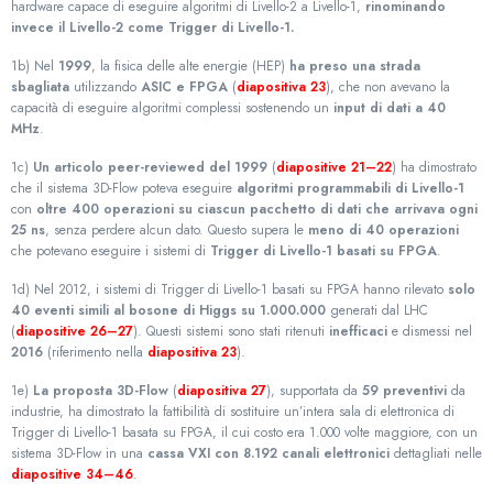
hardware capace di eseguire algoritmi di Livello-2 a Livello-1,
rinominando
invece il Livello-2 come Trigger di Livello-1.
1b) Nel
1999
, la fisica delle alte energie (HEP)
ha preso una strada
sbagliata
utilizzando
ASIC e FPGA
(
diapositiva 23
), che non avevano la
capacità di eseguire algoritmi complessi sostenendo un
input di dati a 40
MHz
.
1c)
Un articolo peer-reviewed del 1999
(
diapositive 21–22
) ha dimostrato
che il sistema 3D-Flow poteva eseguire
algoritmi programmabili di Livello-1
con
oltre 400 operazioni su ciascun pacchetto di dati che arrivava ogni
25 ns
, senza perdere alcun dato. Questo supera le
meno di 40 operazioni
che potevano eseguire i sistemi di
Trigger di Livello-1 basati su FPGA
.
1d) Nel 2012, i sistemi di Trigger di Livello-1 basati su FPGA hanno rilevato
solo
40 eventi simili al bosone di Higgs su 1.000.000
generati dal LHC
(
diapositive 26–27
). Questi sistemi sono stati ritenuti
inefficaci
e dismessi nel
2016
(riferimento nella
diapositiva 23
).
1e)
La proposta 3D-Flow
(
diapositiva 27
), supportata da
59 preventivi
da
industrie, ha dimostrato la fattibilità di sostituire un’intera sala di elettronica di
Trigger di Livello-1 basata su FPGA, il cui costo era 1.000 volte maggiore, con un
sistema 3D-Flow in una
cassa VXI con 8.192 canali elettronici
dettagliati nelle
diapositive 34–46
.