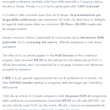
principale conferenza mondiale sulla fisica delle particelle e l’imaging medico,
tenutasi a Tampa, Florida, e a cui hanno partecipato oltre
1.300 scienziati
.
A Crosetto è stato concesso quasi due ore di tempo—
la presentazione più
lunga della conferenza
—per presentare 102 slide che descrivono in dettaglio
le capacità trasformative delle sue invenzioni
3D-Flow
e
3D-CBS
rispetto alle
tecnologie esistenti.
Queste invenzioni hanno il potenziale di rivoluzionare sia la
rilevazione delle
particelle
che lo
screening del cancro
, offrendo prestazioni e costi senza
precedenti.
The titles of his six articles appear in the
N-29 Session
of the conference
program (later renamed
WS-29
on the website but still referenced as N-29 in
official documents), each accompanied by a two-page summary and references
accepted by reviewers.
L’IEEE
è la più grande organizzazione tecnica di professionisti al mondo, con
oltre
409.000 membri
dedicati al progresso della tecnologia per il beneficio
dell’umanità
I titoli dei sei articoli di Crosetto compaiono nella
Sessione N-29
del programma
della conferenza (successivamente rinominata
WS-29
sul sito web dell’IEEE, ma
ancora indicata come N-29 nei documenti ufficiali), ciascuno accompagnato da