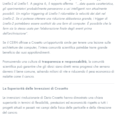
Livello-2 al Livello-1. A pagina 6, il rapporto afferma:
“…data questa caratteristica,
gli sperimentatori probabilmente penseranno a usi intelligenti non attualmente
possibili. Un miglior triggering di Livello-1 ridurrebbe la velocità dei dati nel
Livello-2. Se si potesse ottenere una riduzione abbastanza grande, i trigger di
Livello-2 potrebbero essere sostituiti da una farm di computer. È possibile che la
farm sia la stessa usata per l’elaborazione finale degli eventi prima
dell’archiviazione”
.
Se il CERN offrisse a Crosetto un’opportunità simile per tenere una lezione sulle
architetture dei computer, l’intera comunità scientifica potrebbe trarre grande
beneficio dai suoi approfondimenti.
Promuovendo una cultura di
trasparenza e responsabilità
, la comunità
scientifica può garantire che gli sforzi siano diretti verso progressi che servano
davvero il bene comune, salvando milioni di vite e riducendo il peso economico di
malattie come il cancro.
La Superiorità delle Invenzioni di Crosetto
Le invenzioni rivoluzionarie di Dario Crosetto hanno dimostrato una chiara
superiorità in termini di flessibilità, prestazioni ed economicità rispetto a tutti i
progetti attuali e passati nei campi della fisica delle particelle e della rilevazione
del cancro.