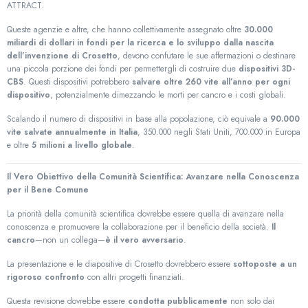
ATTRACT.
Queste agenzie e altre, che hanno collettivamente assegnato oltre
30.000
miliardi di dollari in fondi per la ricerca e lo sviluppo dalla nascita
dell’invenzione di Crosetto
, devono confutare le sue affermazioni o destinare
una piccola porzione dei fondi per permettergli di costruire due
dispositivi 3D-
CBS
. Questi dispositivi potrebbero
salvare oltre 260 vite all’anno per ogni
dispositivo
, potenzialmente dimezzando le morti per cancro e i costi globali.
Scalando il numero di dispositivi in base alla popolazione, ciò equivale a
90.000
vite salvate annualmente in Italia
, 350.000 negli Stati Uniti, 700.000 in Europa
e oltre
5 milioni a livello globale
.
Il Vero Obiettivo della Comunità Scientifica: Avanzare nella Conoscenza
per il Bene Comune
La priorità della comunità scientifica dovrebbe essere quella di avanzare nella
conoscenza e promuovere la collaborazione per il beneficio della società.
Il
cancro
—non un collega—
è il vero avversario
.
La presentazione e le diapositive di Crosetto dovrebbero essere
sottoposte a un
rigoroso confronto
con altri progetti finanziati.
Questa revisione dovrebbe essere
condotta pubblicamente
non solo dai