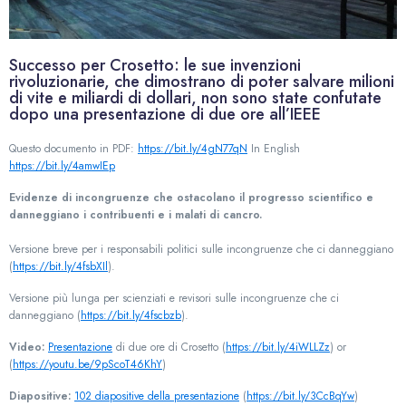
Successo per Crosetto: le sue invenzioni
rivoluzionarie, che dimostrano di poter salvare milioni
di vite e miliardi di dollari, non sono state confutate
dopo una presentazione di due ore all’IEEE
Questo documento in PDF:
https://bit.ly/4gN77qN
In English
https://bit.ly/4amwIEp
Evidenze di incongruenze che ostacolano il progresso scientifico e
danneggiano i contribuenti e i malati di cancro.
Versione breve per i responsabili politici sulle incongruenze che ci danneggiano
(
https://bit.ly/4fsbXIl
).
Versione più lunga per scienziati e revisori sulle incongruenze che ci
danneggiano (
https://bit.ly/4fscbzb
).
Video:
Presentazione
di due ore di Crosetto (
https://bit.ly/4iWLLZz
) or
(
https://youtu.be/9pScoT46KhY
)
Diapositive:
102 diapositive della presentazione
(
https://bit.ly/3CcBqYw
)