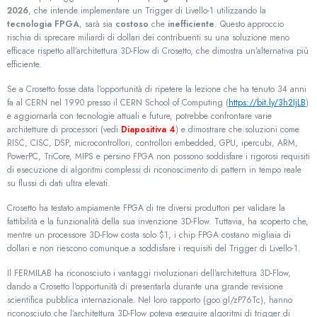
2026
, che intende implementare un Trigger di Livello-1 utilizzando la
tecnologia FPGA
, sarà sia
costoso
che
inefficiente
. Questo approccio
rischia di sprecare miliardi di dollari dei contribuenti su una soluzione meno
efficace rispetto all’architettura 3D-Flow di Crosetto, che dimostra un’alternativa più
efficiente.
Se a Crosetto fosse data l’opportunità di ripetere la lezione che ha tenuto 34 anni
fa al CERN nel 1990 presso il CERN School of Computing (
https://bit.ly/3h2IjLB
)
e aggiornarla con tecnologie attuali e future, potrebbe confrontare varie
architetture di processori (vedi
Diapositiva 4
) e dimostrare che soluzioni come
RISC, CISC, DSP, microcontrollori, controllori embedded, GPU, ipercubi, ARM,
PowerPC, TriCore, MIPS e persino FPGA non possono soddisfare i rigorosi requisiti
di esecuzione di algoritmi complessi di riconoscimento di pattern in tempo reale
su flussi di dati ultra elevati.
Crosetto ha testato ampiamente FPGA di tre diversi produttori per validare la
fattibilità e la funzionalità della sua invenzione 3D-Flow. Tuttavia, ha scoperto che,
mentre un processore 3D-Flow costa solo $1, i chip FPGA costano migliaia di
dollari e non riescono comunque a soddisfare i requisiti del Trigger di Livello-1.
Il FERMILAB ha riconosciuto i vantaggi rivoluzionari dell’architettura 3D-Flow,
dando a Crosetto l’opportunità di presentarla durante una grande revisione
scientifica pubblica internazionale. Nel loro rapporto (goo.gl/zP76Tc), hanno
riconosciuto che l’architettura 3D-Flow poteva eseguire algoritmi di trigger di