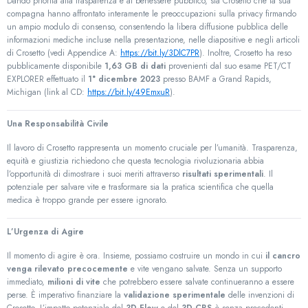
Dando priorità alla trasparenza e al benessere pubblico, sia Crosetto che la sua
compagna hanno affrontato interamente le preoccupazioni sulla privacy firmando
un ampio modulo di consenso, consentendo la libera diffusione pubblica delle
informazioni mediche incluse nella presentazione, nelle diapositive e negli articoli
di Crosetto (vedi Appendice A:
https://bit.ly/3DlC7PR
). Inoltre, Crosetto ha reso
pubblicamente disponibile
1,63 GB di dati
provenienti dal suo esame PET/CT
EXPLORER effettuato il
1° dicembre 2023
presso BAMF a Grand Rapids,
Michigan (link al CD:
https://bit.ly/49EmxuR
).
Una Responsabilità Civile
Il lavoro di Crosetto rappresenta un momento cruciale per l’umanità. Trasparenza,
equità e giustizia richiedono che questa tecnologia rivoluzionaria abbia
l’opportunità di dimostrare i suoi meriti attraverso
risultati sperimentali
. Il
potenziale per salvare vite e trasformare sia la pratica scientifica che quella
medica è troppo grande per essere ignorato.
L’Urgenza di Agire
Il momento di agire è ora. Insieme, possiamo costruire un mondo in cui
il cancro
venga rilevato precocemente
e vite vengano salvate. Senza un supporto
immediato,
milioni di vite
che potrebbero essere salvate continueranno a essere
perse. È imperativo finanziare la
validazione sperimentale
delle invenzioni di