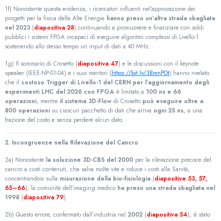
1f) Nonostante questa evidenza, i ricercatori influenti nel’approvazione dei
progetti per la fisica delle Alte Energie
hanno preso un’altra strada sbagliata
nel 2023
(
diapositiva 28
) continuando a promuovere e finanziare con soldi
pubblici i sistemi FPGA incapaci di eseguire algoritmi complessi di Livello-1
sostenendo allo stesso tempo un input di dati a 40 MHz.
1g) Il sommario di Crosetto (
diapositiva 47
) e le discussioni con il keynote
speaker (IEEE-NP-01-04) e i suoi mentori (
https://bit.ly/3BmnPOt
) hanno rivelato
che il
costoso Trigger di Livello-1 del CERN per l’aggiornamento degli
esperimenti LHC del 2026 con FPGA
è limitato a
100 ns e 66
operazioni
, mentre
il sistema 3D-Flow
di Crosetto
può eseguire oltre a
800 operazioni
su ciascun pacchetto di dati che arriva
ogni 25 ns
, a una
frazione del costo e senza perdere alcun dato.
2. Incongruenze nella Rilevazione del Cancro
2a) Nonostante
la soluzione 3D-CBS del 2000
per la rilevazione precoce del
cancro a costi contenuti, che salva molte vite e riduce i costi alla Sanità,
concentrandosi sulla
misurazione della bio-fisiologia
(
diapositive 53, 57,
65–66
), la comunità dell’imaging medico
ha preso una strada sbagliata nel
1998
(
diapositiva 79
).
2b) Questo errore, confermato dall’industria nel
2002
(
diapositiva 54
), è stato