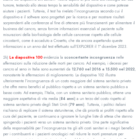
tumore, testando allo stesso tempo la sensibilità del dispositivo e come potesse
aiutare i pazienti. Tuttavia, il test ha rivelato l’incongruenza secondo cui il
dispositivo e il software sono progettati per la ricerca e per mostrare risultati
sorprendenti alle conferenze al fine di ottenere più finanziamenti per alimentare il
business del cancro, senza fornire informazioni essenziali al paziente sulle
misurazioni della bio-fisiologia delle cellule cancerose rispetto alle cellule
circostanti, come è accaduto a Crosetto, che sta ancora aspettando queste
informazioni a un anno dal test effettuato sull’EXPLORER il 1° dicembre 2023.
2k)
La diapositiva 100
evidenzia la
sconcertante incongruenza
nelle
affermazioni sulla riduzione delle morti per cancro. Ad esempio, i decessi per
cancro al seno in Italia sono aumentati da
12.760 nel 2016 a 15.500 nel 2022
,
nonostante le affermazioni di miglioramento. La diapositiva 102 illustra
ulteriormente l’incongruenza di un costo maggiore del sistema sanitario privato
che offre meno benefici al pubblico rispetto a un sistema sanitario pubblico a
basso costo. Ad esempio, l’Italia, con un sistema sanitario pubblico, ottiene una
maggiore aspettativa di vita media (
84 anni
) a un terzo del costo rispetto al
sistema sanitario privato degli Stati Uniti (
79 anni
). Tuttavia, i politici italiani
rischiano di replicare il sistema statunitense, che dà priorità ai profitti rispetto alla
cura del paziente, se continuano a ignorare le lunghe liste di attesa che stanno
spingendo i pazienti verso un sistema sanitario privato. Una parte significativa
della responsabilità per l’incongruenza tra gli alti costi sanitari e i magri benefici
per i contribuenti e i pazienti oncologici nel ridurre le morti premature per