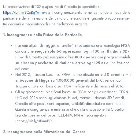
La presentazione di 102 diapositive di Crosetto (disponibile su
https://bit.ly/3CcBqYw
) rivela incongruenze critiche nei campi della fisica delle
particelle e della rilevazione del cancro che sono state ignorate o soppresse per
tre decenni e necessitano di una risoluzione urgente.
1. Incongruenze nella Fisica delle Particelle
I sistemi attuali di Trigger di Livello-1 si basano su una tecnologia FPGA
costosa che esegue
solo 66 operazioni ogni 100 ns
. Il sistema
3D-
Flow
di Crosetto può eseguire
oltre 800 operazioni programmabili
su ciascun pacchetto di dati che arriva ogni 25 ns
a una frazione
del costo.
Nel 2012, i sistemi basati su FPGA hanno rilevato
solo 40 eventi simili
al bosone di Higgs su 1.000.000
generati dal LHC, rendendo il
Trigger di Livello-1 basato su FPGA inefficiente e dismesso nel 2016.
Gli aggiornamenti pianificati basati su FPGA per gli esperimenti CERN-
LHC del 2026 sono ugualmente fallaci, mentre il sistema 3D-Flow di
Crosetto offre prestazioni superiori, fattibilità dimostrata e costi ridotti.
Questa incongruenza è emersa anche dalla discussione tra Crosetto, il
keynote speaker del paper IEEE-NP-01-04 e i suoi mentori
(https://bit.ly/3BmnPOt).
2. Incongruenze nella Rilevazione del Cancro