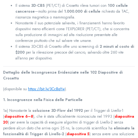
Il sistema
3D-CBS
(PET/CT) di Crosetto rileva tumori con
100 cellule
cancerose
—molto prima del
1.000.000 di cellule
richiesto da TAC,
risonanza magnetica o mammografia.
Nonostante il suo potenziale salvavita, i finanziamenti hanno favorito
dispositivi meno efficienti come l’EXPLORER (PET/CT), che si concentra
sulla produzione di immagini ad alta risoluzione presentate alle
conferenze piuttosto che sul salvare vite umane.
Il sistema 3D-CBS di Crosetto offre uno screening di
2 minuti al costo di
$200
per la rilevazione precoce del cancro, salvando oltre 260 vite
all’anno per dispositivo.
Dettaglio delle Incongruenze Evidenziate nelle 102 Diapositive di
Crosetto
(disponibile su
https://bit.ly/3CcBqYw
).
1. Incongruenze nella Fisica delle Particelle
1a) Nonostante la
soluzione 3D-Flow del 1992
per il Trigger di Livello-1
(
diapositive 6–8
), che è stata ufficialmente riconosciuta nel 1993 (
diapositiva
20
) per avere la capacità di eseguire algoritmi di trigger di Livello-2 senza
perdere alcun dato che arriva ogni 25 ns, la comunità scientifica ha
eliminato la
funzionalità di Trigger di Livello-2
(
diapositiva 5
) senza avere una soluzione