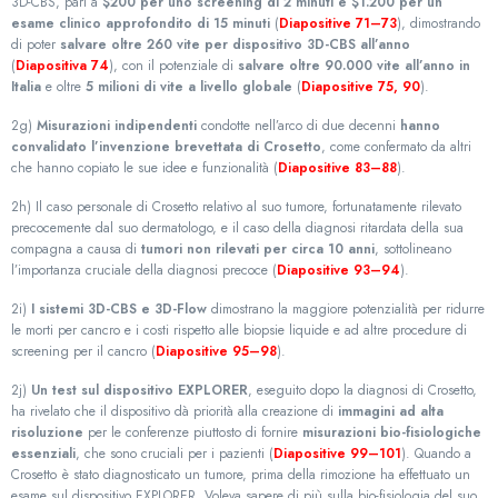
3D-CBS, pari a
$200 per uno screening di 2 minuti e $1.200 per un
esame clinico approfondito di 15 minuti
(
Diapositive 71–73
), dimostrando
di poter
salvare oltre 260 vite per dispositivo 3D-CBS all’anno
(
Diapositiva 74
), con il potenziale di
salvare oltre 90.000 vite all’anno in
Italia
e oltre
5 milioni di vite a livello globale
(
Diapositive 75, 90
).
2g)
Misurazioni indipendenti
condotte nell’arco di due decenni
hanno
convalidato l’invenzione brevettata di Crosetto
, come confermato da altri
che hanno copiato le sue idee e funzionalità (
Diapositive 83–88
).
2h) Il caso personale di Crosetto relativo al suo tumore, fortunatamente rilevato
precocemente dal suo dermatologo, e il caso della diagnosi ritardata della sua
compagna a causa di
tumori non rilevati per circa 10 anni
, sottolineano
l’importanza cruciale della diagnosi precoce (
Diapositive 93–94
).
2i)
I sistemi 3D-CBS e 3D-Flow
dimostrano la maggiore potenzialità per ridurre
le morti per cancro e i costi rispetto alle biopsie liquide e ad altre procedure di
screening per il cancro (
Diapositive 95–98
).
2j)
Un test sul dispositivo EXPLORER
, eseguito dopo la diagnosi di Crosetto,
ha rivelato che il dispositivo dà priorità alla creazione di
immagini ad alta
risoluzione
per le conferenze piuttosto di fornire
misurazioni bio-fisiologiche
essenziali
, che sono cruciali per i pazienti (
Diapositive 99–101
). Quando a
Crosetto è stato diagnosticato un tumore, prima della rimozione ha effettuato un
esame sul dispositivo EXPLORER. Voleva sapere di più sulla bio-fisiologia del suo