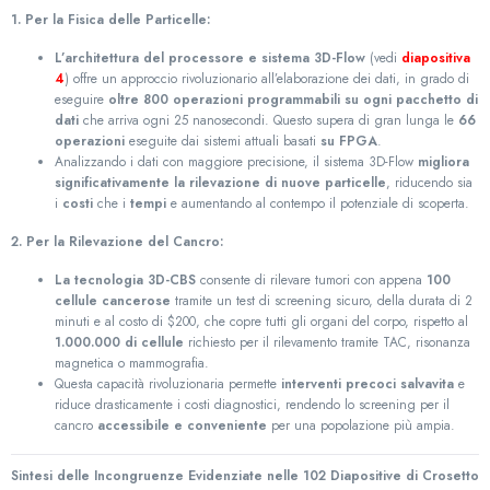
1. Per la Fisica delle Particelle:
L’architettura del processore e sistema 3D-Flow
(vedi
diapositiva
4
) offre un approccio rivoluzionario all’elaborazione dei dati, in grado di
eseguire
oltre 800 operazioni programmabili su ogni pacchetto di
dati
che arriva ogni 25 nanosecondi. Questo supera di gran lunga le
66
operazioni
eseguite dai sistemi attuali basati
su FPGA
.
Analizzando i dati con maggiore precisione, il sistema 3D-Flow
migliora
significativamente la rilevazione di nuove particelle
, riducendo sia
i
costi
che i
tempi
e aumentando al contempo il potenziale di scoperta.
2. Per la Rilevazione del Cancro:
La tecnologia 3D-CBS
consente di rilevare tumori con appena
100
cellule cancerose
tramite un test di screening sicuro, della durata di 2
minuti e al costo di $200, che copre tutti gli organi del corpo, rispetto al
1.000.000 di cellule
richiesto per il rilevamento tramite TAC, risonanza
magnetica o mammografia.
Questa capacità rivoluzionaria permette
interventi precoci salvavita
e
riduce drasticamente i costi diagnostici, rendendo lo screening per il
cancro
accessibile e conveniente
per una popolazione più ampia.
Sintesi delle Incongruenze Evidenziate nelle 102 Diapositive di Crosetto